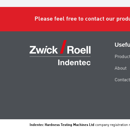
Please feel free to contact our prod
Usefu
Produc
About
Contact
Indentec Hardness Testing Machines Ltd
company registration