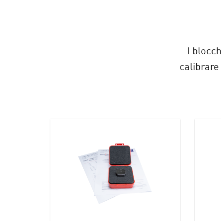
I blocc
calibrare