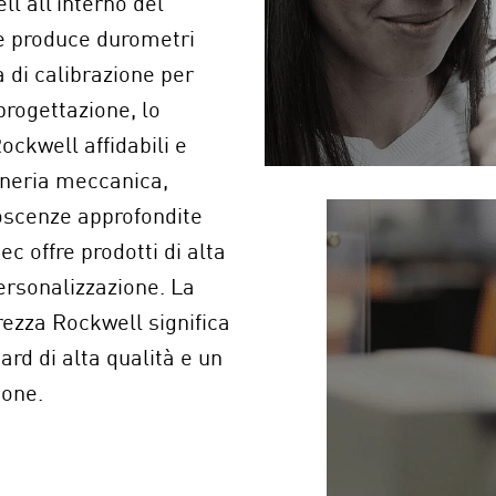
l all’interno del
e produce durometri
 di calibrazione per
progettazione, lo
ockwell affidabili e
gneria meccanica,
noscenze approfondite
c offre prodotti di alta
ersonalizzazione. La
ezza Rockwell significa
ard di alta qualità e un
ione.