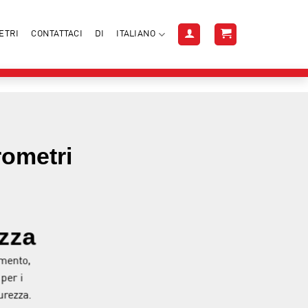
ETRI
CONTATTACI
DI
ITALIANO
rometri
ezza
imento,
 per i
urezza.