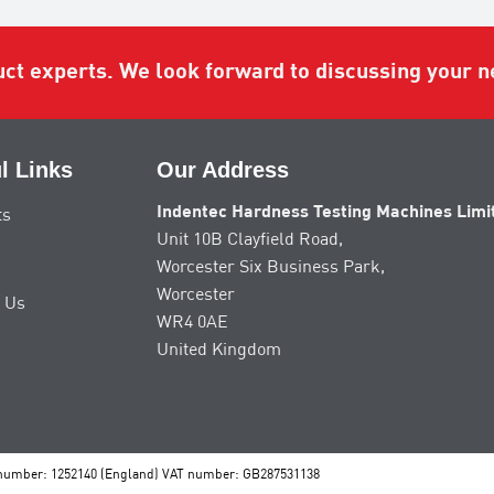
uct experts. We look forward to discussing your n
l Links
Our Address
Indentec Hardness Testing Machines Limi
ts
Unit 10B Clayfield Road,
Worcester Six Business Park,
Worcester
 Us
WR4 0AE
United Kingdom
 number: 1252140 (England) VAT number: GB287531138